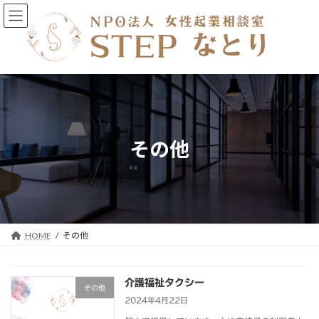
コ
ナ
ン
ビ
テ
ゲ
ン
ー
ツ
シ
へ
ョ
ス
ン
キ
に
ッ
移
プ
動
その他
HOME
その他
介護福祉タクシー
その他
2024年4月22日